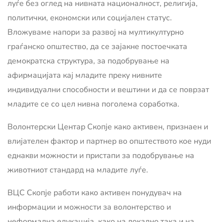
луѓе без оглед на нивната националност, религија,
политички, економски или социјален статус.
Вложуваме напори за развој на мултикултурно
граѓанско општество, да се зајакне постоечката
демократска структура, за подобрување на
афирмацијата кај младите преку нивните
индивидуални способности и вештини и да се поврзат
младите се со цел нивна поголема соработка.
Волонтерски Центар Скопје како активен, признаен и
влијателен фактор и партнер во општеството кое нуди
еднакви можности и пристапи за подобрување на
животниот стандард на младите луѓе.
ВЦС Скопје работи како активен понудувач на
информации и можности за волонтерство и
неформална едукација, како на локално така и на