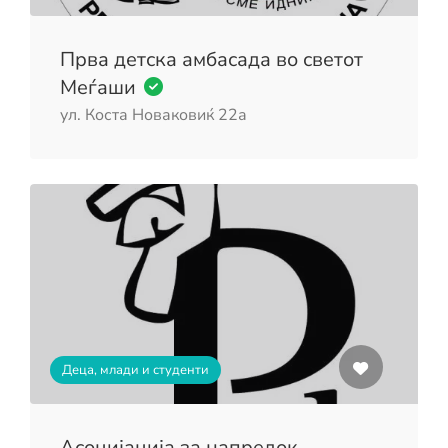
Прва детска амбасада во светот
Меѓаши
ул. Коста Новаковиќ 22а
Деца, млади и студенти
Асоцијација за напредок,